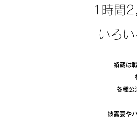
1時間2
いろい
蛸蔵は
各種公
披露宴や