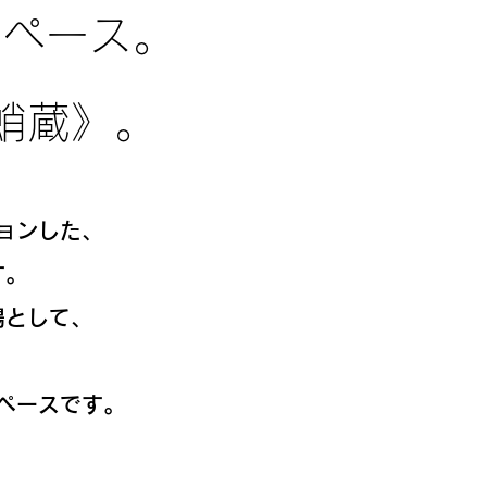
スペース。
蛸蔵》。
ョンした、
す。
場として、
ペースです。