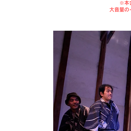
※本
大音量の