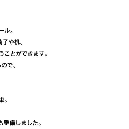
ール。
椅子や机、
使うことができます。
るので、
。
単。
も整備しました。